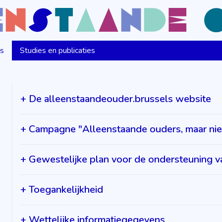
ns
Studies en publicaties
+
De alleenstaandeouder.brussels website
+
Campagne "Alleenstaande ouders, maar niet
+
Gewestelijke plan voor de ondersteuning 
+
Toegankelijkheid
+
Wettelijke informatiegegevens