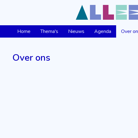
Home
Thema's
Nieuws
Agenda
Over o
Over ons