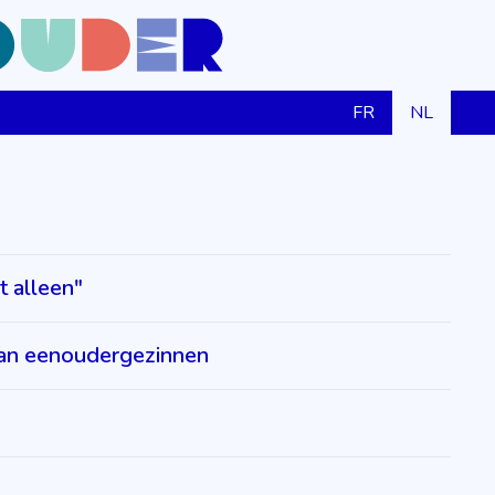
FR
NL
 alleen"
van eenoudergezinnen