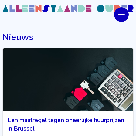
Nieuws
Een maatregel tegen oneerlijke huurprijzen
in Brussel