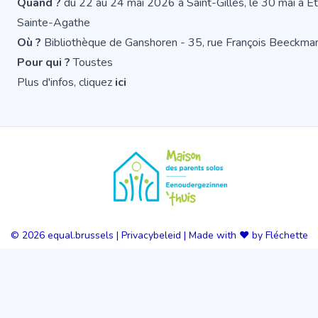
Quand ?
du 22 au 24 mai 2026 à Saint-Gilles, le 30 mai à Et
Sainte-Agathe
Où ?
Bibliothèque de Ganshoren - 35, rue François Beeckm
Pour qui ?
Toustes
Plus d'infos, cliquez
ici
© 2026
equal.brussels
|
Privacybeleid
|
Made with ❤️ by Fléchette