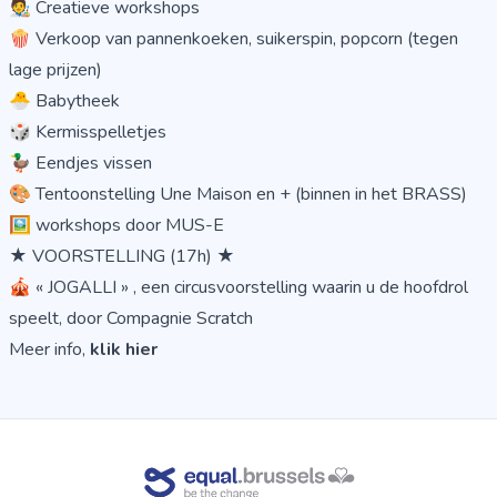
🧑‍🎨 Creatieve workshops
🍿 Verkoop van pannenkoeken, suikerspin, popcorn (tegen
lage prijzen)
🐣 Babytheek
🎲 Kermisspelletjes
🦆 Eendjes vissen
🎨 Tentoonstelling Une Maison en + (binnen in het BRASS)
🖼️ workshops door MUS-E
★ VOORSTELLING (17h) ★
🎪 « JOGALLI » , een circusvoorstelling waarin u de hoofdrol
speelt, door Compagnie Scratch
Meer info,
klik hier