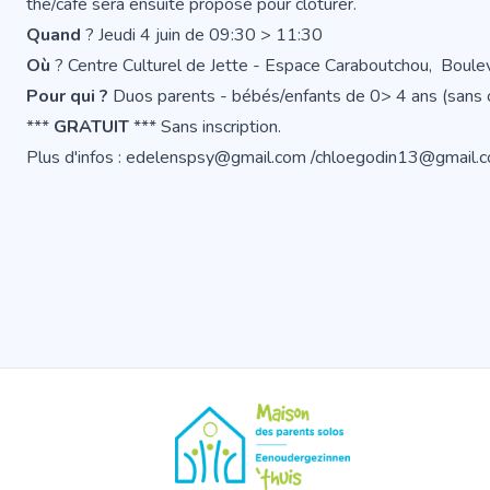
thé/café sera ensuite proposé pour clôturer.
Quand
? Jeudi 4 juin de 09:30 > 11:30
Où
? Centre Culturel de Jette - Espace Caraboutchou, Boul
Pour qui ?
Duos parents - bébés/enfants de 0> 4 ans (sans ob
***
GRATUIT
*** Sans inscription.
Plus d'infos : edelenspsy@gmail.com /chloegodin13@gmail