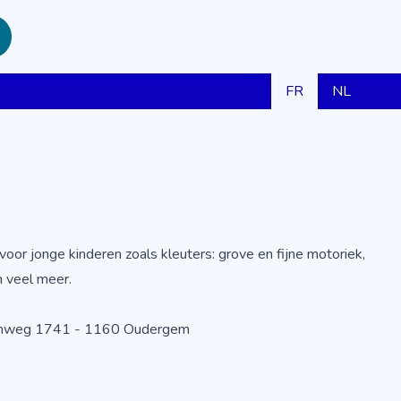
FR
NL
oor jonge kinderen zoals kleuters: grove en fijne motoriek,
n veel meer.
enweg 1741 - 1160 Oudergem