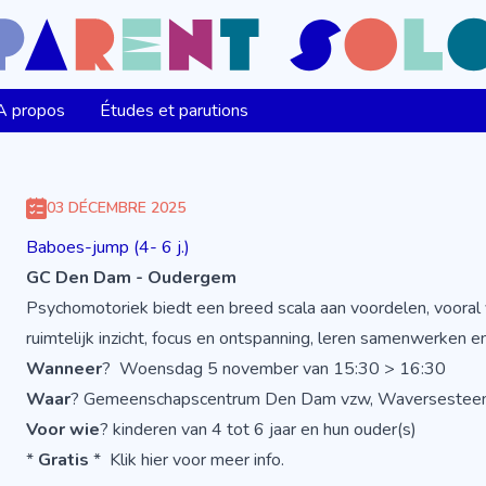
A propos
Études et parutions
03 DÉCEMBRE 2025
Baboes-jump (4- 6 j.)
GC Den Dam - Oudergem
Psychomotoriek biedt een breed scala aan voordelen, vooral v
ruimtelijk inzicht, focus en ontspanning, leren samenwerken e
Wanneer
? Woensdag 5 november van 15:30 > 16:30
Waar
? Gemeenschapscentrum Den Dam vzw, Waverseste
Voor wie
? kinderen van 4 tot 6 jaar en hun ouder(s)
*
Gratis
*
Klik hier voor meer info
.