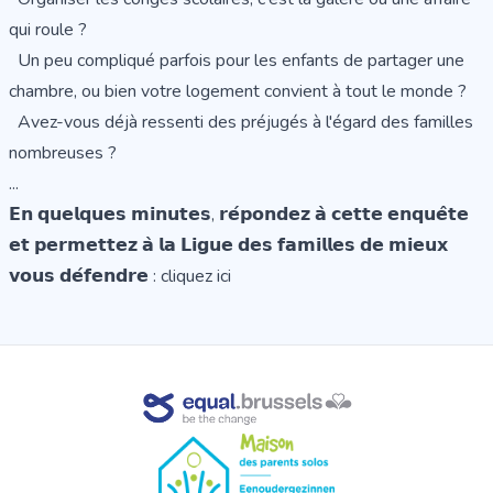
qui roule ?
Un peu compliqué parfois pour les enfants de partager une
chambre, ou bien votre logement convient à tout le monde ?
Avez-vous déjà ressenti des préjugés à l'égard des familles
nombreuses ?
...
𝗘𝗻 𝗾𝘂𝗲𝗹𝗾𝘂𝗲𝘀 𝗺𝗶𝗻𝘂𝘁𝗲𝘀, 𝗿𝗲́𝗽𝗼𝗻𝗱𝗲𝘇 𝗮̀ 𝗰𝗲𝘁𝘁𝗲 𝗲𝗻𝗾𝘂𝗲̂𝘁𝗲
𝗲𝘁 𝗽𝗲𝗿𝗺𝗲𝘁𝘁𝗲𝘇 𝗮̀ 𝗹𝗮 𝗟𝗶𝗴𝘂𝗲 𝗱𝗲𝘀 𝗳𝗮𝗺𝗶𝗹𝗹𝗲𝘀 𝗱𝗲 𝗺𝗶𝗲𝘂𝘅
𝘃𝗼𝘂𝘀 𝗱𝗲́𝗳𝗲𝗻𝗱𝗿𝗲 :
cliquez ici